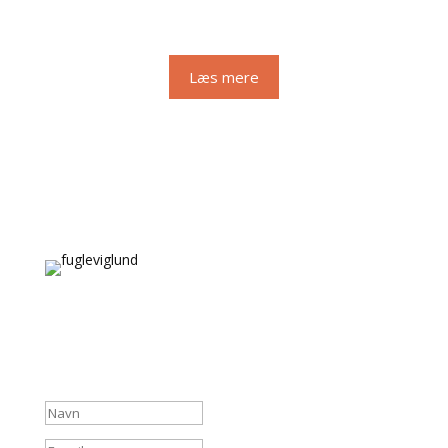
Læs mere
Tilmeld Nyhedsbrevet
Få de seneste nyheder og opdateringer.
Succesbesked