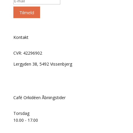
Tilmeld
Kontakt
CVR: 42296902
Lergyden 38, 5492 Vissenbjerg
Telefon:
50654854
Mail:
fugleviglund@mail.com
Café Orkidéen Åbningstider
Torsdag
10.00 - 17.00