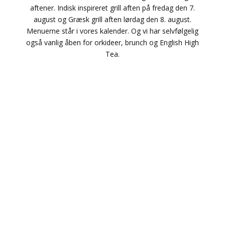
aftener. Indisk inspireret grill aften på fredag den 7.
august og Græsk grill aften lørdag den 8. august.
Menuerne står i vores kalender. Og vi har selvfølgelig
også vanlig åben for orkideer, brunch og English High
Tea.
“Oplev idyllen på vores historiske landejendom midt i det
fredede naturområde i Vissenbjerg. Nyd en pause i vores
hyggelige gårdcafé, gå på opdagelse i vores gård- og
blomsterbutik, og tag en bid af den lokale stemning med
hjem.”