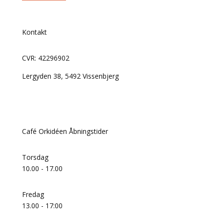
Kontakt
CVR: 42296902
Lergyden 38, 5492 Vissenbjerg
Telefon:
50654854
Mail:
fugleviglund@mail.com
Café Orkidéen Åbningstider
Torsdag
10.00 - 17.00
Fredag
13.00 - 17:00