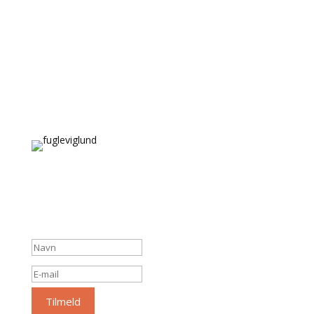
Tilmeld Nyhedsbrevet
Få de seneste nyheder og opdateringer.
Succesbesked
Tilmeld