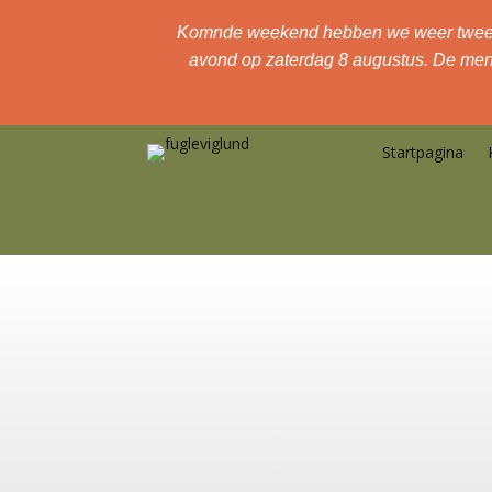
Komnde weekend hebben we weer twee ba
avond op zaterdag 8 augustus. De menu
Startpagina