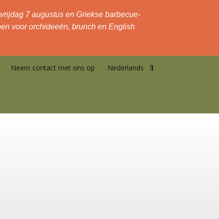
rijdag 7 augustus en Griekse barbecue-
pen voor orchideeën, brunch en English
Neem contact met ons op
Nederlands