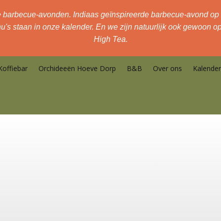
rbecue-avonden. Indiaas geïnspireerde barbecue-avond op v
's staan in onze kalender. En we zijn natuurlijk ook gewoon o
High Tea.
Koffiebar
Orchideeën Hoeve Dorp
B&B
Over ons
Kalender