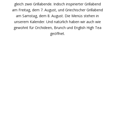
gleich zwei Grillabende. Indisch inspirierter Grillabend
am Freitag, dem 7. August, und Griechischer Grillabend
am Samstag, dem 8. August. Die Menüs stehen in
unserem Kalender. Und natürlich haben wir auch wie
gewohnt für Orchideen, Brunch und English High Tea
geöffnet.
“Erleben Sie die Idylle unseres historischen Landgutes
inmitten des Naturschutzgebietes in Vissenbjerg.
Genießen Sie eine Pause in unserem gemütlichen
Hofcafé, erkunden Sie unseren Bauernhof und unseren
Blumenladen und nehmen Sie ein Stück der lokalen
Atmosphäre mit nach Hause.”