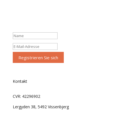
Abonnieren Sie den Newsletter
Erhalten Sie die neuesten Nachrichten und Updates.
Erfolgsmeldung
Registrieren Sie sich
Kontakt
CVR: 42296902
Lergyden 38, 5492 Vissenbjerg
Telefon:
50654854
Post:
fugleviglund@mail.com