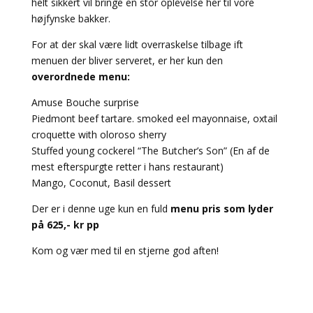
helt sikkert vil bringe en stor oplevelse her til vore
højfynske bakker.
For at der skal være lidt overraskelse tilbage ift
menuen der bliver serveret, er her kun den
overordnede menu:
Amuse Bouche surprise
Piedmont beef tartare. smoked eel mayonnaise, oxtail
croquette with oloroso sherry
Stuffed young cockerel “The Butcher’s Son” (En af de
mest efterspurgte retter i hans restaurant)
Mango, Coconut, Basil dessert
Der er i denne uge kun en fuld
menu pris som lyder
på 625,- kr pp
Kom og vær med til en stjerne god aften!