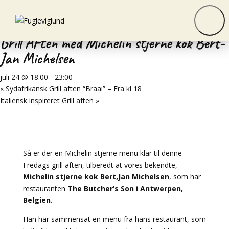
« Alle Begivenheder
Denne begivenhed er allerede afholdt.
Grill AFten med Michelin stjerne kok Bert-
Jan Michelsen
juli 24 @ 18:00
-
23:00
«
Sydafrikansk Grill aften “Braai” – Fra kl 18
Italiensk inspireret Grill aften
»
Så er der en Michelin stjerne menu klar til denne
Fredags grill aften, tilberedt at vores bekendte,
Michelin stjerne kok Bert,Jan Michelsen
, som har
restauranten
The Butcher’s Son i Antwerpen,
Belgien
.
Han har sammensat en menu fra hans restaurant, som