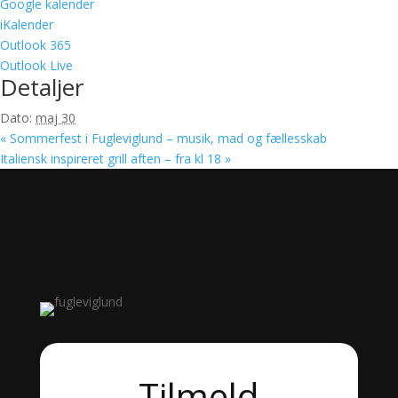
Google kalender
iKalender
Outlook 365
Outlook Live
Detaljer
Dato:
maj 30
«
Sommerfest i Fugleviglund – musik, mad og fællesskab
Italiensk inspireret grill aften – fra kl 18
»
Tilmeld