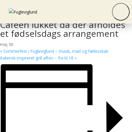
« Alle Begivenheder
Denne begivenhed er allerede afholdt.
Cafeen lukket da der afholdes
et fødselsdags arrangement
maj 30
«
Sommerfest i Fugleviglund – musik, mad og fællesskab
Italiensk inspireret grill aften – fra kl 18
»