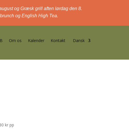
 august og Græsk grill aften lørdag den 8.
, brunch og English High Tea.
B
Om os
Kalender
Kontakt
Dansk
 kr pp