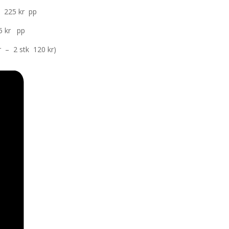
t 225 kr pp
 pp
120 kr)