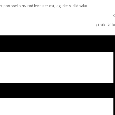
t, grillet portobello m/ rød leicester ost, agurke & dild sala
ndbær coulis 75 kr
Tonic (1 stk 70 kr – 2 stk 