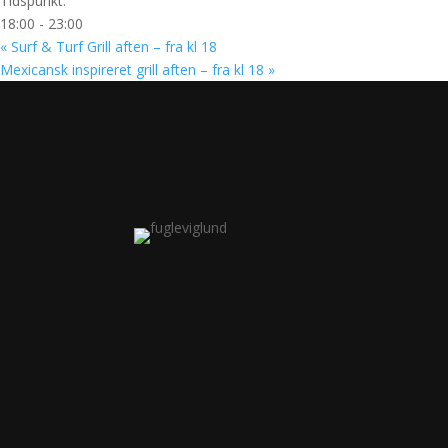
Tidspunkt:
18:00 - 23:00
«
Surf & Turf Grill aften – fra kl 18
Mexicansk inspireret grill aften – fra kl 18
»