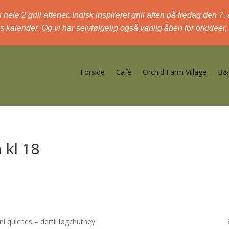
e 2 grill aftener. Indisk inspireret grill aften på fredag den 7.
s kalender. Og vi har selvfølgelig også vanlig åben for orkideer
Forside
Café
Orchid Farm Village
B&
 kl 18
ausage rolls, mini quiches – dertil løgchutney. 80