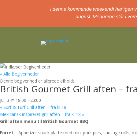
I denne kommende weekendi har igen vi hel
august. Menuerne står i vore
« Alle Begivenheder
Denne begivenhed er allerede afholdt.
British Gourmet Grill aften – fra
juli 3 @ 18:00
-
23:00
«
Surf & Turf Grill aften – fra kl 18
Mexicansk inspireret grill aften – fra kl 18
»
Grill aften menu til British Gourmet BBQ
Forret:
Appetizer snack platte med mini pork pies, s