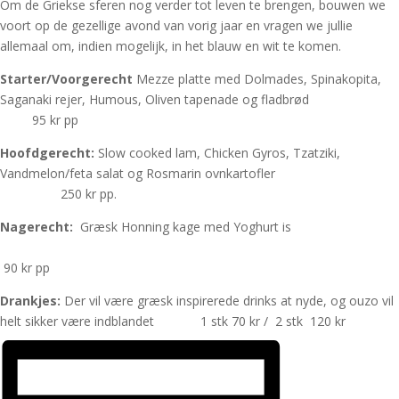
Om de Griekse sferen nog verder tot leven te brengen, bouwen we
voort op de gezellige avond van vorig jaar en vragen we jullie
allemaal om, indien mogelijk, in het blauw en wit te komen.
Starter/Voorgerecht
Mezze platte med Dolmades, Spinakopita,
Saganaki rejer, Humous, Oliven tapenade og fladbrød
95 kr pp
Hoofdgerecht:
Slow cooked lam, Chicken Gyros, Tzatziki,
Vandmelon/feta salat og Rosmarin ovnkartofler
250 kr pp.
Nagerecht:
Græsk Honning kage med Yoghurt is
90 kr pp
Drankjes:
Der vil være græsk inspirerede drinks at nyde, og ouzo vil
helt sikker være indblandet 1 stk 70 kr / 2 stk 120 kr