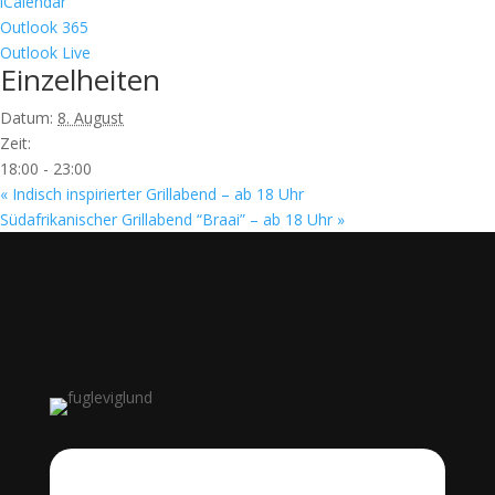
iCalendar
Outlook 365
Outlook Live
Einzelheiten
Datum:
8. August
Zeit:
18:00 - 23:00
«
Indisch inspirierter Grillabend – ab 18 Uhr
Südafrikanischer Grillabend “Braai” – ab 18 Uhr
»