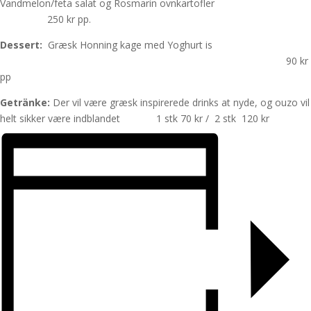
Vandmelon/feta salat og Rosmarin ovnkartofler
250 kr pp.
Dessert:
Græsk Honning kage med Yoghurt is
90 kr
pp
Getränke:
Der vil være græsk inspirerede drinks at nyde, og ouzo vil
helt sikker være indblandet 1 stk 70 kr / 2 stk 120 kr