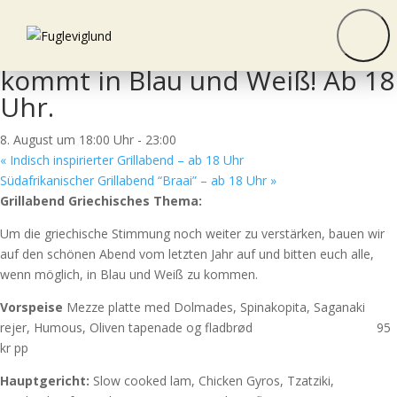
« Alle Veranstaltungen
Griechischer Grillabend –
kommt in Blau und Weiß! Ab 18
Uhr.
8. August um 18:00 Uhr
-
23:00
«
Indisch inspirierter Grillabend – ab 18 Uhr
Südafrikanischer Grillabend “Braai” – ab 18 Uhr
»
Grillabend Griechisches Thema:
Um die griechische Stimmung noch weiter zu verstärken, bauen wir
auf den schönen Abend vom letzten Jahr auf und bitten euch alle,
wenn möglich, in Blau und Weiß zu kommen.
Vorspeise
Mezze platte med Dolmades, Spinakopita, Saganaki
rejer, Humous, Oliven tapenade og fladbrød 95
kr pp
Hauptgericht:
Slow cooked lam, Chicken Gyros, Tzatziki,