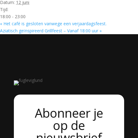
Datum:
12 juni
Tijd:
18:00 - 23:00
«
Het café is gesloten vanwege een verjaardagsfeest.
Aziatisch geïnspireerd Grillfeest – Vanaf 18:00 uur
»
Abonneer je
op de
nieuwsbrief