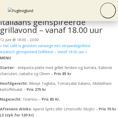
« Alle Evenementen
Dit evenement is voorbij.
Italiaans geïnspireerde
grillavond – vanaf 18.00 uur
12 juni @ 18:00
-
23:00
«
Het café is gesloten vanwege een verjaardagsfeest.
Aziatisch geïnspireerd Grillfeest – Vanaf 18:00 uur
»
MENU
Starter:
: Antipasta platte med grillet fersken og burrata, Italiensk
charcuteri, ciabatta og Oliven –
Pris 85 kr
Hoofdgerecht:
Ribeye Tagliata, Tomatsalat italiano, Middelhavs
kartoffelsalat –
Pris 275 kr
Nagerecht:
Tiramisu –
Pris 85 Kr.
Aftenens drinks:
Aperol Spritz eller Limencello Mojito –
Pris 70 kr
(2 styk for 120 kr)