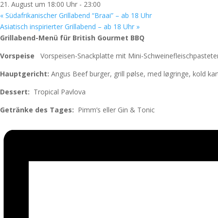
21. August um 18:00 Uhr
-
23:00
«
Südafrikanischer Grillabend “Braai” – ab 18 Uhr
Asiatisch inspirierter Grillabend – ab 18 Uhr
»
Grillabend-Menü für British Gourmet BBQ
Vorspeise
Vorspeisen-Snackplatte mit Mini-Schweinefleischpastete
Hauptgericht:
Angus Beef burger, grill pølse, med løgringe, kold ka
Dessert:
Tropical P
Getränke des Tages:
Pimm’s eller Gin 