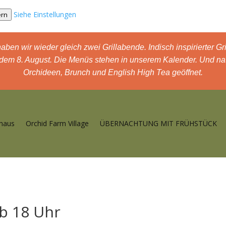
Siehe Einstellungen
ern
wir wieder gleich zwei Grillabende. Indisch inspirierter Gri
dem 8. August. Die Menüs stehen in unserem Kalender. Und nat
Orchideen, Brunch und English High Tea geöffnet.
haus
Orchid Farm Village
ÜBERNACHTUNG MIT FRÜHSTÜCK
ab 18 Uhr