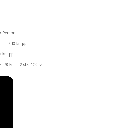
o Person
salat 240 kr pp
pp
tk 120 kr)