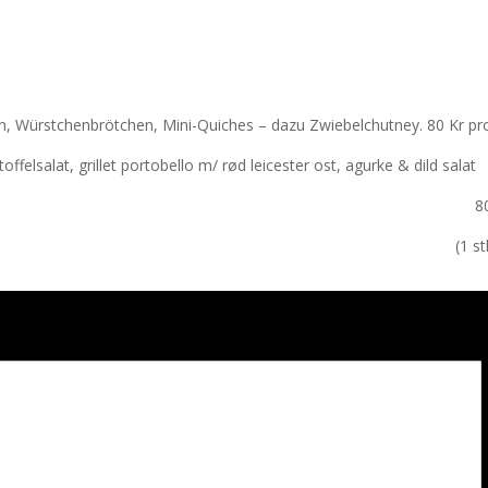
n, Würstchenbrötchen, Mini-Quiches – dazu Zwiebelchutney. 80 Kr pr
rtoffelsalat, grillet portobello m/ rød leicester ost, agurke & dild 
avlova 80 kr 
& Tonic (1 stk 70 kr – 2 s